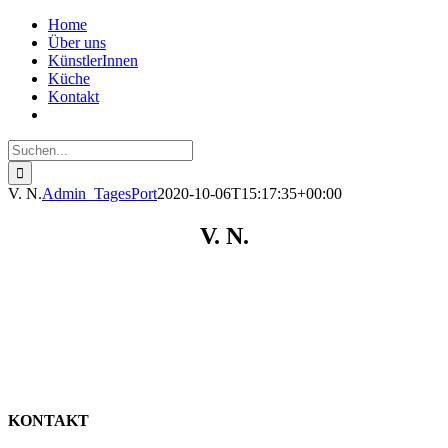
Zum
Home
Inhalt
Über uns
springen
KünstlerInnen
Küche
Kontakt
Suche
nach:
V. N.
Admin_TagesPort
2020-10-06T15:17:35+00:00
V. N.
KÜNSTLERIN
KONTAKT