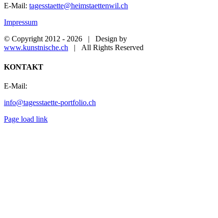
E-Mail:
tagesstaette@heimstaettenwil.ch
Impressum
© Copyright 2012 -
2026 | Design by
www.kunstnische.ch
| All Rights Reserved
Close
KONTAKT
Sliding
Bar
E-Mail:
Area
info@tagesstaette-portfolio.ch
Page load link
Nach
oben